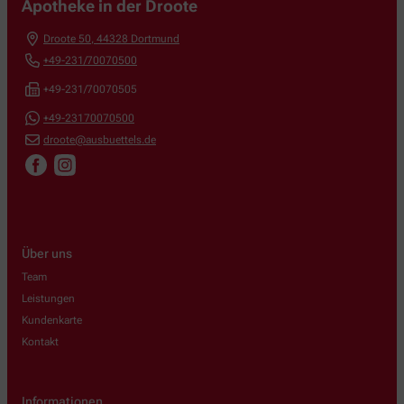
Apotheke in der Droote
Droote 50
,
44328
Dortmund
+49-231/70070500
+49-231/70070505
+49-23170070500
droote@ausbuettels.de
Über uns
Team
Leistungen
Kundenkarte
Kontakt
Informationen