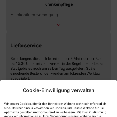
Krankenpflege
Inkontinenzversorgung
Lieferservice
Bestellungen, die uns telefonisch, per E-Mail oder per Fax
bis 15:30 Uhr erreichen, werden in der Regel innerhalb des
Stadtgebietes noch am selben Tag ausgeliefert. Später
eingehende Bestellungen werden am folgenden Werktag
ausgeliefert.
Der Lieferservice ist kostenlos ab 10,- sonst fallen 3,50 €
Cookie-Einwilligung verwalten
Fahrkostenbeteiligung an.
Rezepte zur Lasten der Krankenkasse werden ohne
Fahrkostenbeteiligung beliefert.
Wir setzen Cookies, die für den Betrieb der Website technisch erforderlich
sind. Darüber hinaus verwenden wir Cookies, um unsere Website für Sie
optimal zu gestalten und fortlaufend zu verbessern. Mit Ihrer Zustimmung
geben wir Informationen zu Ihrer Verwendung unserer Website auch an