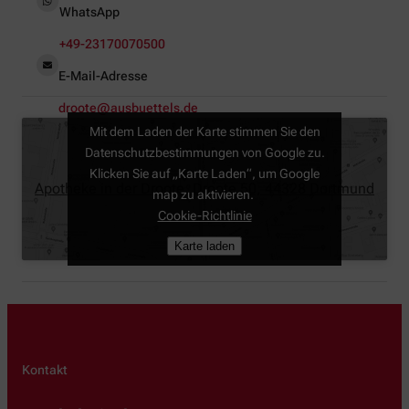
WhatsApp
+49-23170070500
E-Mail-Adresse
droote@ausbuettels.de
Mit dem Laden der Karte stimmen Sie den
Datenschutzbestimmungen von Google zu.
Klicken Sie auf „Karte Laden“, um Google
Apotheke in der Droote, Droote 50, 44328 Dortmund
map zu aktivieren.
Cookie-Richtlinie
Karte laden
Kontakt